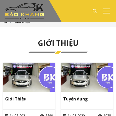
Giới thiệu
GIỚI THIỆU
Giới Thiệu
Tuyển dụng
14-05-2021
5790
14-08-2020
6038